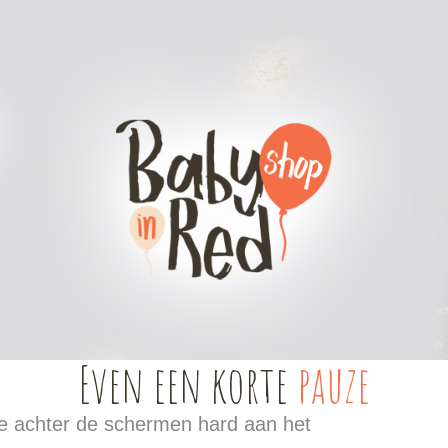
werk
Doopsuiker DIY
Bedrukte items
Even een korte
pauze
 we achter de schermen hard aan het