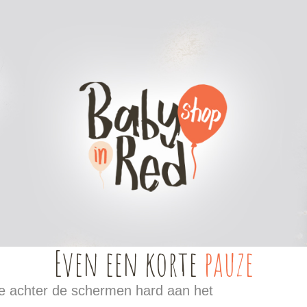
werk
Doopsuiker DIY
Bedrukte items
Even een korte
pauze
 we achter de schermen hard aan het